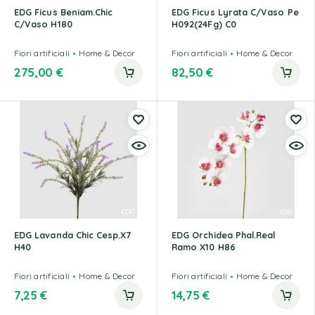
EDG Ficus Beniam.Chic
EDG Ficus Lyrata C/Vaso Pe
C/Vaso H180
H092(24Fg) C0
Fiori artificiali
Home & Decor
Fiori artificiali
Home & Decor
275,00
€
82,50
€
EDG Lavanda Chic Cesp.X7
EDG Orchidea Phal.Real
H40
Ramo X10 H86
Fiori artificiali
Home & Decor
Fiori artificiali
Home & Decor
7,25
€
14,75
€