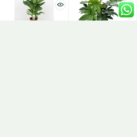
Pianta Di Dieffembachia
Pianta Di Fatsia Japonica
Camilla Vaso 12
Vaso 24
Piante Verdi
Piante Verdi
8,90
€
29,90
€