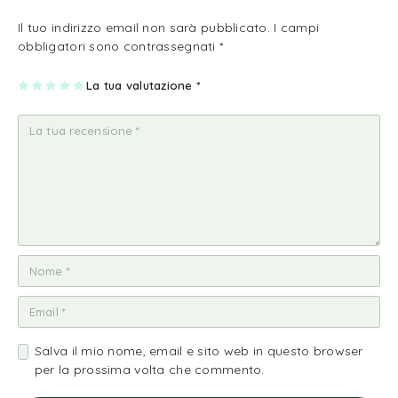
Il tuo indirizzo email non sarà pubblicato.
I campi
obbligatori sono contrassegnati
*
1
2
3
4
La tua valutazione
5
*
st
st
st
st
st
ell
ell
ell
ell
ell
a
e
e
e
e
su
su
su
su
su
5
5
5
5
5
Salva il mio nome, email e sito web in questo browser
per la prossima volta che commento.