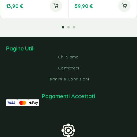
13,90
€
59,90
€
Pagine Utili
Chi Siamo
Contattaci
Termini e Condizioni
Pagamenti Accettati