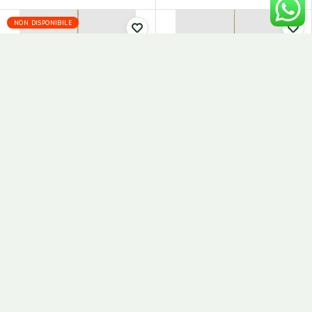
NON DISPONIBILE
Addobbo Fuso Origami EDG
Addobbo Fuso Origami H.15
H15 D9,5
D.9 C5
Decorazioni Natalizie
Sfere e Pendenti
4,00
€
4,50
€