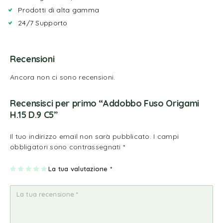
Prodotti di alta gamma
24/7 Supporto
Recensioni
Ancora non ci sono recensioni.
Recensisci per primo “Addobbo Fuso Origami
H.15 D.9 C5”
Il tuo indirizzo email non sarà pubblicato.
I campi
obbligatori sono contrassegnati
*
1
2
3
4
La tua valutazione
5
*
st
st
st
st
st
ell
ell
ell
ell
ell
a
e
e
e
e
su
su
su
su
su
5
5
5
5
5