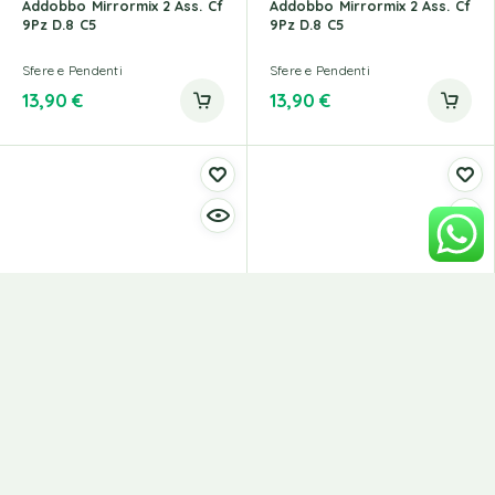
Addobbo Mirrormix 2 Ass. Cf
Addobbo Mirrormix 2 Ass. Cf
9Pz D.8 C5
9Pz D.8 C5
Sfere e Pendenti
Sfere e Pendenti
13,90
€
13,90
€
Addobbo Palla Candy Edg 2
Addobbo Palla Decoflor
Varianti Diam 10
EDG 2 Misure Disponibili
Decorazioni Natalizie
Sfere e Pendenti
Sfere e Pendenti