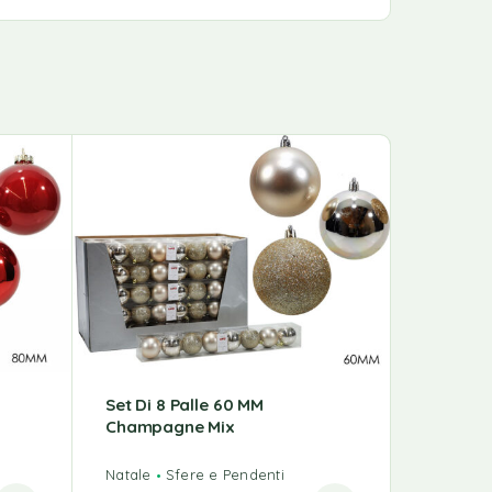
Set Di 8 Palle 60 MM
Set Di 3
Champagne Mix
60 MM
Natale
Sfere e Pendenti
Natale
S