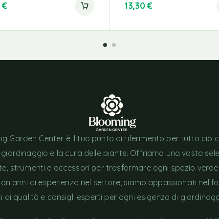
0
€
13,30
€
g Garden Center è il tuo punto di riferimento per tutto ciò 
l giardinaggio e la cura delle piante. Offriamo una vasta sel
nte, strumenti e accessori per trasformare ogni spazio verde
Con anni di esperienza nel settore, siamo appassionati nel fo
i di qualità e consigli esperti per ogni esigenza di giardinagg