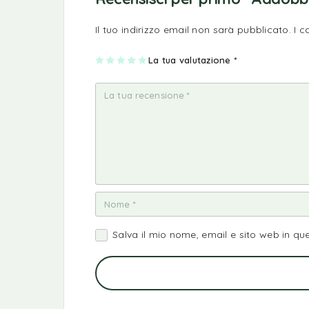
Il tuo indirizzo email non sarà pubblicato.
I 
1
2
3
4
La tua valutazione
5
*
st
st
st
st
st
ell
ell
ell
ell
ell
a
e
e
e
e
su
su
su
su
su
5
5
5
5
5
Salva il mio nome, email e sito web in q