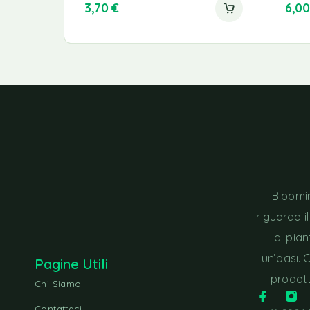
3,70
€
6,0
Bloomin
riguarda i
di pia
un’oasi. 
Pagine Utili
prodott
Chi Siamo
Contattaci