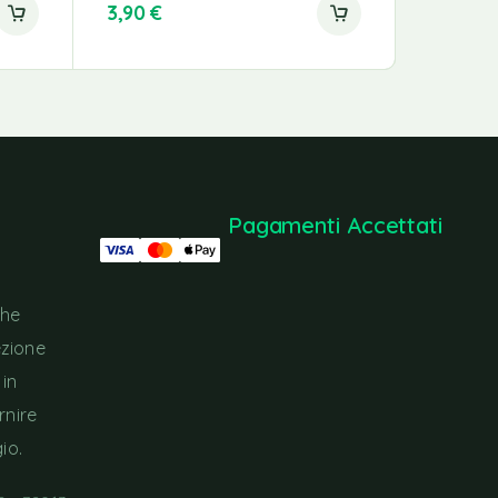
3,90
€
20,60
€
Pagamenti Accettati
che
ezione
 in
rnire
io.