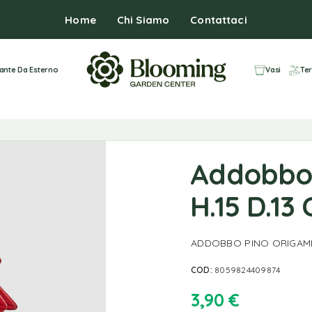
Home
Chi Siamo
Contattaci
iante Da Esterno
Vasi
Ter
Addobbo 
H.15 D.13 
ADDOBBO PINO ORIGAMI 
COD:
8059824409874
3,90
€