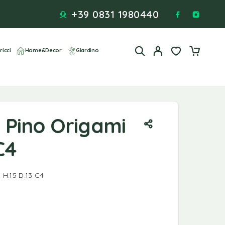
+39 0831 1980440
ricci
Home&Decor
Giardino
Pino Origami
C4
H.15 D.13 C4