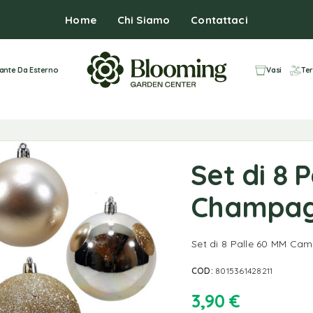
Home
Chi Siamo
Contattaci
iante Da Esterno
Vasi
Ter
Set di 8 
Champag
Set di 8 Palle 60 MM Ca
COD:
8015361428211
3,90
€