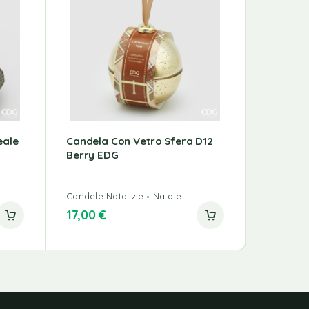
eale
Candela Con Vetro Sfera D12
Piatto B
Berry EDG
D32 ED
Home & 
Candele Natalizie
Natale
Tavola Na
17,00
€
22,00
€