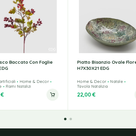
isco Baccato Con Foglie
Piatto Bisanzio Ovale Flor
EDG
H7X30X21 EDG
rtificiali
Home & Decor
Home & Decor
Natale
e
Rami Natalizi
Tavola Natalizia
0
€
22,00
€