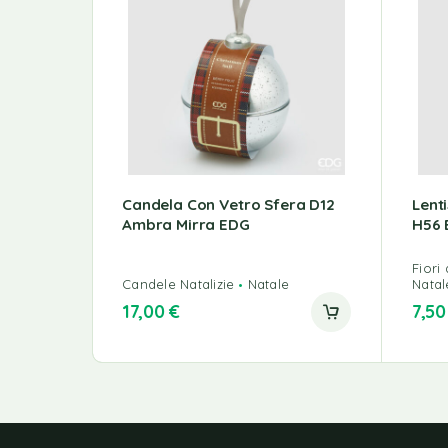
Candela Con Vetro Sfera D12
Lent
Ambra Mirra EDG
H56 
Fiori a
Candele Natalizie
Natale
Natal
17,00
€
7,5