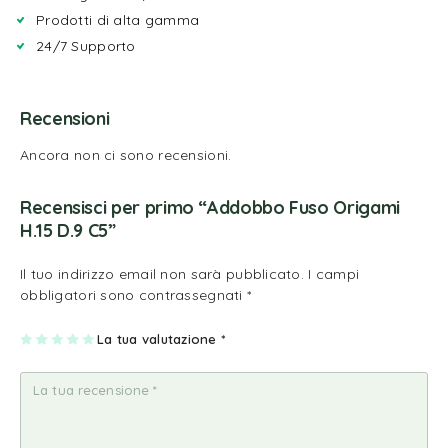
Prodotti di alta gamma
24/7 Supporto
Recensioni
Ancora non ci sono recensioni.
Recensisci per primo “Addobbo Fuso Origami
H.15 D.9 C5”
Il tuo indirizzo email non sarà pubblicato.
I campi
obbligatori sono contrassegnati
*
1
2
3
4
La tua valutazione
5
*
st
st
st
st
st
ell
ell
ell
ell
ell
a
e
e
e
e
su
su
su
su
su
5
5
5
5
5