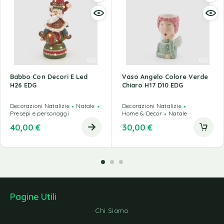
Babbo Con Decori E Led
Vaso Angelo Colore Verde
H26 EDG
Chiaro H17 D10 EDG
Decorazioni Natalizie
Natale
Decorazioni Natalizie
Presepi e personaggi
Home & Decor
Natale
40,00
€
30,00
€
Pagine Utili
Chi Siamo