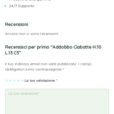
24/7 Supporto
Recensioni
Ancora non ci sono recensioni.
Recensisci per primo “Addobbo Ciabatte H.10
L.13 C5”
Il tuo indirizzo email non sarà pubblicato.
I campi
obbligatori sono contrassegnati
*
1
2
3
4
La tua valutazione
5
*
st
st
st
st
st
ell
ell
ell
ell
ell
a
e
e
e
e
su
su
su
su
su
5
5
5
5
5