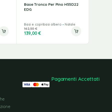
Base Tronco Per Pino H55D22
Pino ME
EDG
Basi e copribasi albero
Natale
Alberi di 
162,50
€
289,00
€
139,00
€
219,00
Pagamenti Accettati
che
ezione