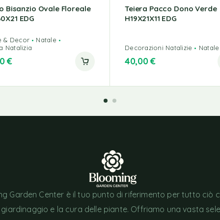
to Bisanzio Ovale Floreale
Teiera Pacco Dono Verde
0X21 EDG
H19X21X11 EDG
 & Decor
Natale
a Natalizia
Decorazioni Natalizie
Natale
00
€
40,00
€
g Garden Center è il tuo punto di riferimento per tutto ciò 
l giardinaggio e la cura delle piante. Offriamo una vasta sel