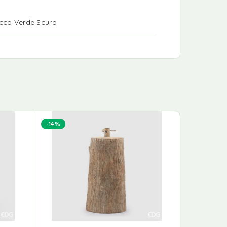
occo Verde Scuro
-14%
-24%