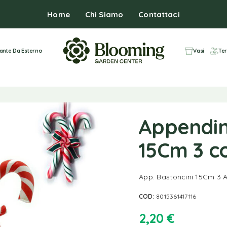
Home
Chi Siamo
Contattaci
iante Da Esterno
Vasi
Ter
Appendin
15Cm 3 co
App. Bastoncini 15Cm 3 As
COD:
8015361417116
2,20
€