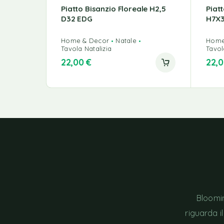
Piatto Bisanzio Floreale H2,5
Piat
D32 EDG
H7X3
Home & Decor
Natale
Home
Tavola Natalizia
Tavol
22,00
€
22,
Bloomin
riguarda i