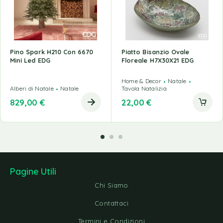
Pino Spark H210 Con 6670
Piatto Bisanzio Ovale
Mini Led EDG
Floreale H7X30X21 EDG
Home & Decor
Natale
Alberi di Natale
Natale
Tavola Natalizia
829,00
€
22,00
€
Pagine Utili
Chi Siamo
Contattaci
Termini e Condizioni