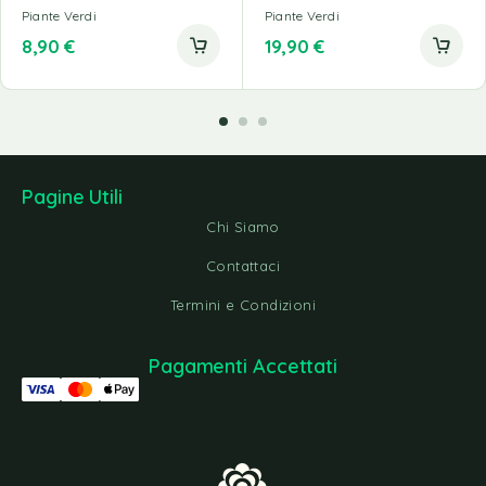
Piante Verdi
Piante Verdi
8,90
€
19,90
€
Pagine Utili
Chi Siamo
Contattaci
Termini e Condizioni
Pagamenti Accettati