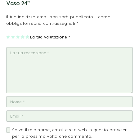
Vaso 24”
Il tuo indirizzo email non sarà pubblicato.
I campi
obbligatori sono contrassegnati
*
1
2
3
4
La tua valutazione
5
*
st
st
st
st
st
ell
ell
ell
ell
ell
a
e
e
e
e
su
su
su
su
su
5
5
5
5
5
Salva il mio nome, email e sito web in questo browser
per la prossima volta che commento.