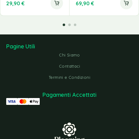
29,90
€
69,90
€
Pagine Utili
Chi Siamo
Contattaci
Termini e Condizioni
Pagamenti Accettati