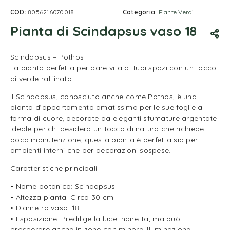
COD:
8056216070018
Categoria:
Piante Verdi
Pianta di Scindapsus vaso 18
Scindapsus – Pothos
La pianta perfetta per dare vita ai tuoi spazi con un tocco
di verde raffinato.
Il Scindapsus, conosciuto anche come Pothos, è una
pianta d’appartamento amatissima per le sue foglie a
forma di cuore, decorate da eleganti sfumature argentate.
Ideale per chi desidera un tocco di natura che richiede
poca manutenzione, questa pianta è perfetta sia per
ambienti interni che per decorazioni sospese.
Caratteristiche principali:
• Nome botanico: Scindapsus
• Altezza pianta: Circa 30 cm
• Diametro vaso: 18
• Esposizione: Predilige la luce indiretta, ma può
prosperare anche in zone con minore illuminazione.