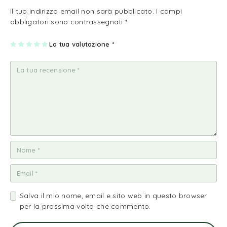
Il tuo indirizzo email non sarà pubblicato.
I campi
obbligatori sono contrassegnati
*
1
2
3
4
La tua valutazione
5
*
st
st
st
st
st
ell
ell
ell
ell
ell
a
e
e
e
e
su
su
su
su
su
5
5
5
5
5
Salva il mio nome, email e sito web in questo browser
per la prossima volta che commento.