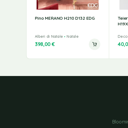
Pino MERANO H210 D132 EDG
Teie
H19X
Alberi di Natale
Natale
Decor
398,00
€
40,
Bloomin