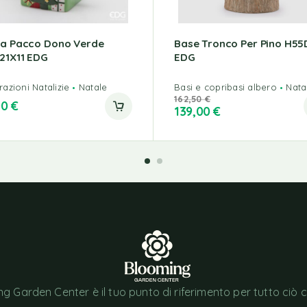
ra Pacco Dono Verde
Base Tronco Per Pino H55
21X11 EDG
EDG
azioni Natalizie
Natale
Basi e copribasi albero
Nata
162,50
€
00
€
139,00
€
g Garden Center è il tuo punto di riferimento per tutto ciò 