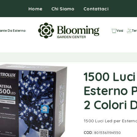
Home
Chi Siamo
Contattaci
iante Da Esterno
Vasi
Ter
1500 Luci
Esterno 
2 Colori D
1500 Luci Led per Esterno
COD:
8015361194550