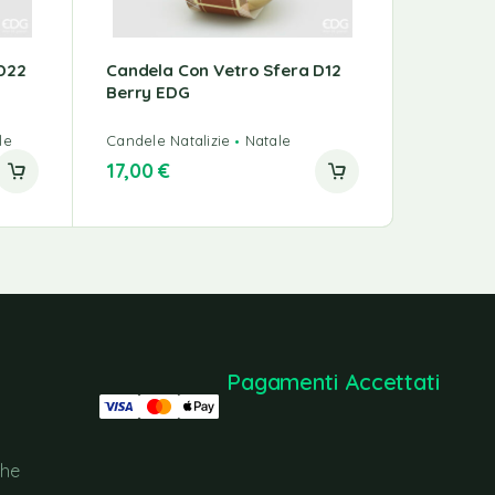
D22
Candela Con Vetro Sfera D12
Pino ME
Berry EDG
le
Candele Natalizie
Natale
Alberi di 
289,00
€
17,00
€
219,00
Pagamenti Accettati
che