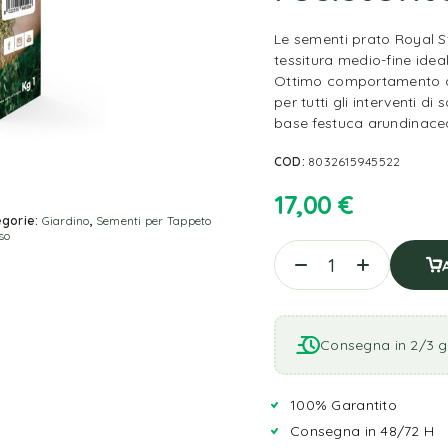
Le sementi prato Royal S
tessitura medio-fine idea
Ottimo comportamento an
per tutti gli interventi d
base festuca arundinace
COD:
8032615945522
17,00
€
gorie:
Giardino
,
Sementi per Tappeto
so
Consegna in 2/3 gi
100% Garantito
Consegna in 48/72 H