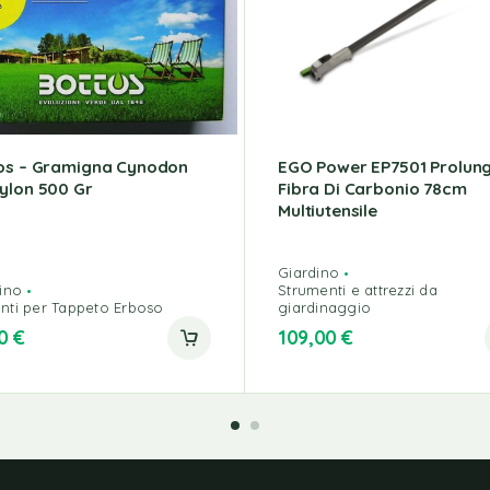
os – Gramigna Cynodon
EGO Power EP7501 Prolung
ylon 500 Gr
Fibra Di Carbonio 78cm
Multiutensile
Giardino
ino
Strumenti e attrezzi da
ti per Tappeto Erboso
giardinaggio
50
€
109,00
€