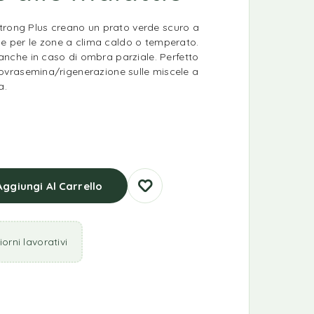
trong Plus creano un prato verde scuro a
le per le zone a clima caldo o temperato.
che in caso di ombra parziale. Perfetto
i sovrasemina/rigenerazione sulle miscele a
a.
Aggiungi Al Carrello
orni lavorativi