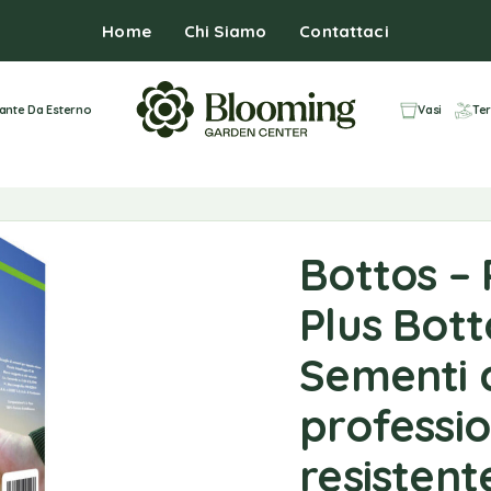
Home
Chi Siamo
Contattaci
iante Da Esterno
Vasi
Ter
Bottos –
Plus Bott
Sementi 
professio
resistent