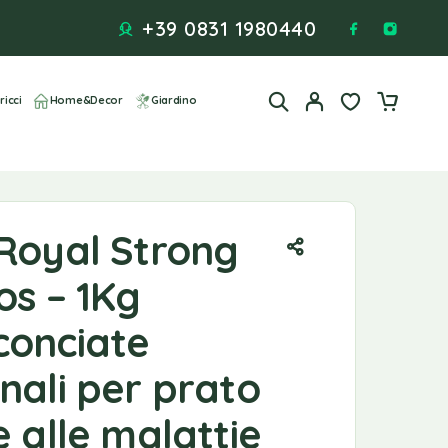
+39 0831 1980440
ricci
Home&Decor
Giardino
 Royal Strong
os – 1Kg
conciate
nali per prato
e alle malattie