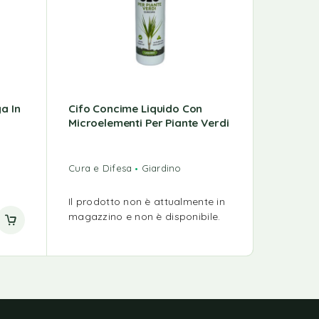
a In
Cifo Concime Liquido Con
BOTTOS
Microelementi Per Piante Verdi
Cura e Difesa
Giardino
Giardino
Sementi 
Il prodotto non è attualmente in
magazzino e non è disponibile.
16,30
€