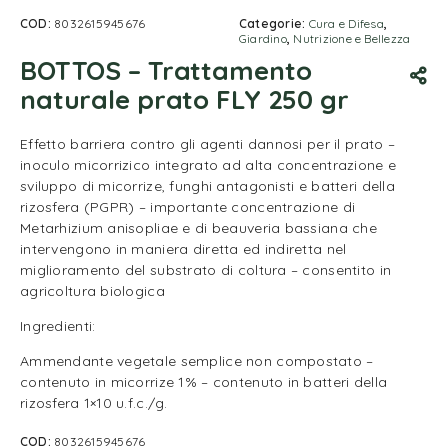
COD:
8032615945676
Categorie:
Cura e Difesa
,
Giardino
,
Nutrizione e Bellezza
BOTTOS – Trattamento
naturale prato FLY 250 gr
Effetto barriera contro gli agenti dannosi per il prato –
inoculo micorrizico integrato ad alta concentrazione e
sviluppo di micorrize, funghi antagonisti e batteri della
rizosfera (PGPR) – importante concentrazione di
Metarhizium anisopliae e di beauveria bassiana che
intervengono in maniera diretta ed indiretta nel
miglioramento del substrato di coltura – consentito in
agricoltura biologica
Ingredienti:
Ammendante vegetale semplice non compostato –
contenuto in micorrize 1% – contenuto in batteri della
rizosfera 1×10 u.f.c./g.
COD:
8032615945676