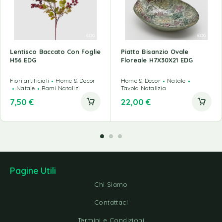
Lentisco Baccato Con Foglie
Piatto Bisanzio Ovale
H56 EDG
Floreale H7X30X21 EDG
Fiori artificiali
Home & Decor
Home & Decor
Natale
Natale
Rami Natalizi
Tavola Natalizia
7,50
€
22,00
€
Pagine Utili
Chi Siamo
Contattaci
Termini e Condizioni