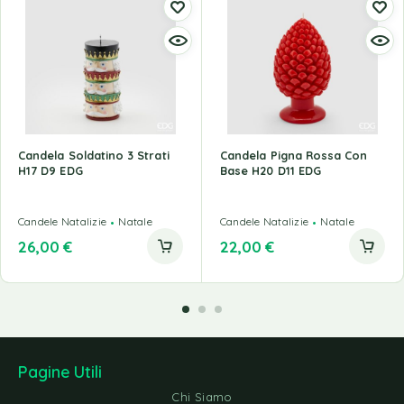
Candela Soldatino 3 Strati
Candela Pigna Rossa Con
H17 D9 EDG
Base H20 D11 EDG
Candele Natalizie
Natale
Candele Natalizie
Natale
26,00
€
22,00
€
Pagine Utili
Chi Siamo