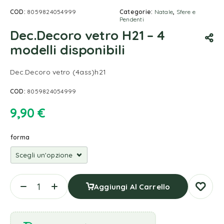
COD:
8059824054999
Categorie:
Natale
,
Sfere e
Pendenti
Dec.Decoro vetro H21 – 4
modelli disponibili
Dec.Decoro vetro (4ass)h21
COD:
8059824054999
9,90
€
forma
Aggiungi Al Carrello