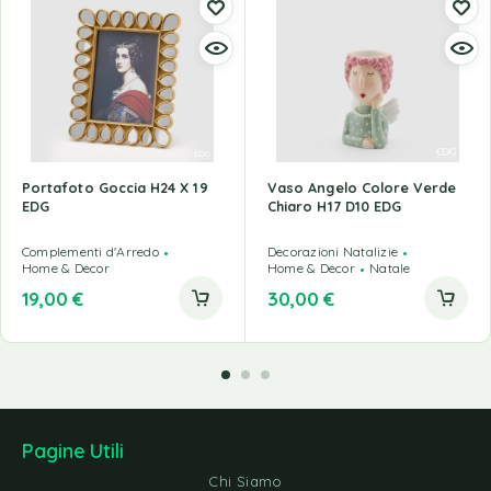
Portafoto Goccia H24 X 19
Vaso Angelo Colore Verde
EDG
Chiaro H17 D10 EDG
Complementi d'Arredo
Decorazioni Natalizie
Home & Decor
Home & Decor
Natale
19,00
€
30,00
€
Pagine Utili
Chi Siamo