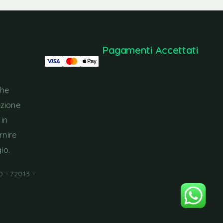
Pagamenti Accettati
che
ezione
 in
rnire
io.
 - 72013 -