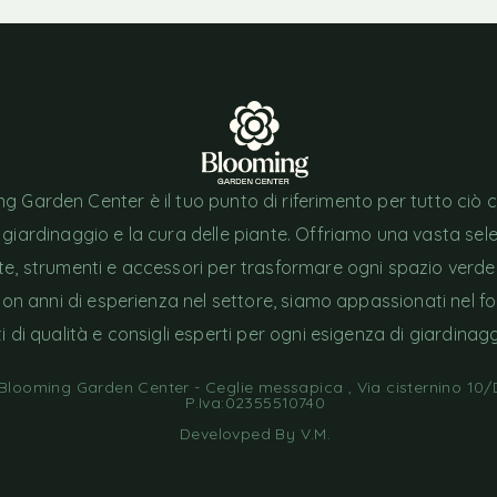
g Garden Center è il tuo punto di riferimento per tutto ciò 
l giardinaggio e la cura delle piante. Offriamo una vasta sel
nte, strumenti e accessori per trasformare ogni spazio verde
Con anni di esperienza nel settore, siamo appassionati nel fo
i di qualità e consigli esperti per ogni esigenza di giardinagg
looming Garden Center - Ceglie messapica , Via cisternino 10/D
P.Iva:02355510740
Develovped By
V.M
.