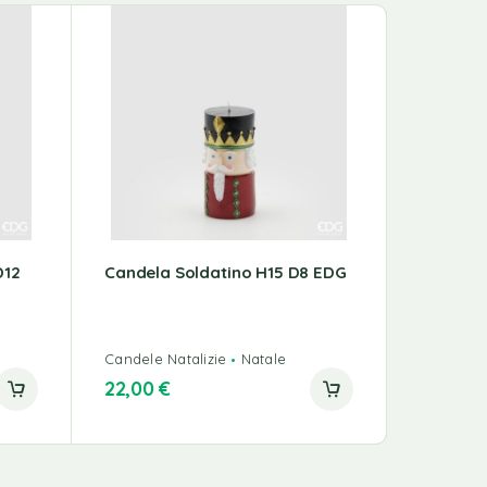
D12
Candela Soldatino H15 D8 EDG
Candela
Ambra M
Candele Natalizie
Natale
Candele N
22,00
€
17,00
€