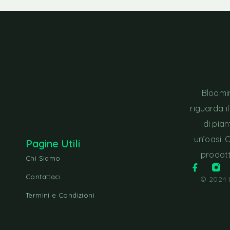
Bloomin
riguarda i
di pia
un’oasi. 
Pagine Utili
prodott
Chi Siamo
Contattaci
© 2024 B
Termini e Condizioni