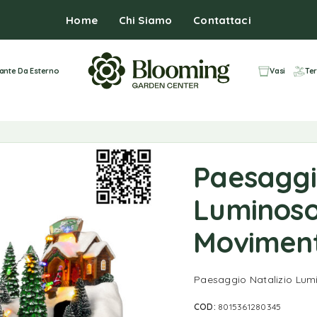
Home
Chi Siamo
Contattaci
iante Da Esterno
Vasi
Ter
Paesaggi
Luminoso
Moviment
Paesaggio Natalizio Lum
COD:
8015361280345