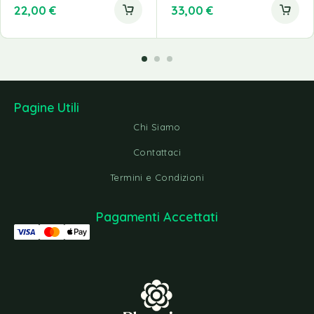
22,00
€
33,00
€
Pagine Utili
Chi Siamo
Contattaci
Termini e Condizioni
Pagamenti Accettati