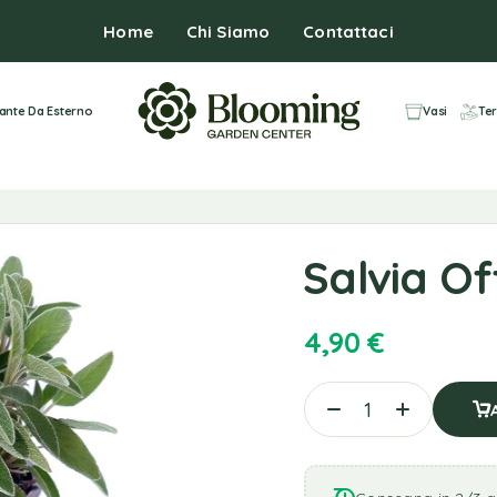
Home
Chi Siamo
Contattaci
iante Da Esterno
Vasi
Ter
Salvia Off
4,90
€