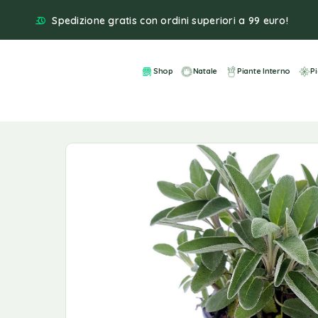
Spedizione gratis con ordini superiori a 99 euro!
Shop
Natale
Piante Interno
P