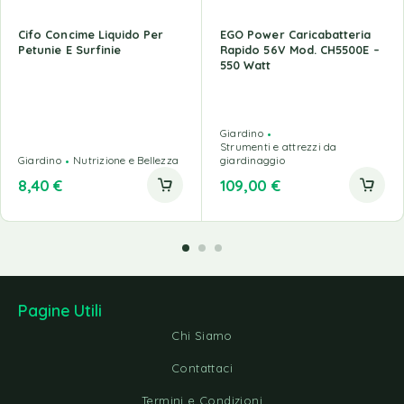
Cifo Concime Liquido Per
EGO Power Caricabatteria
Petunie E Surfinie
Rapido 56V Mod. CH5500E –
550 Watt
Giardino
Strumenti e attrezzi da
Giardino
Nutrizione e Bellezza
giardinaggio
8,40
€
109,00
€
Pagine Utili
Chi Siamo
Contattaci
Termini e Condizioni