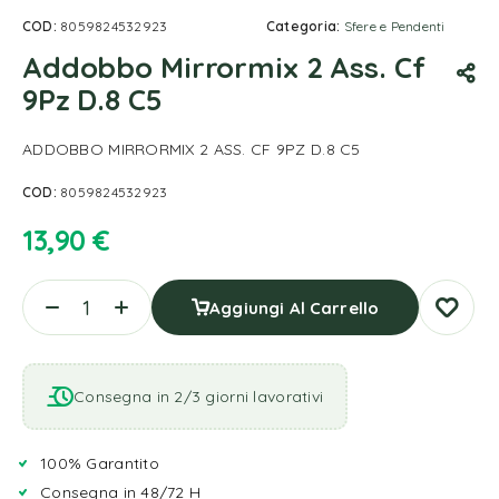
COD:
8059824532923
Categoria:
Sfere e Pendenti
Addobbo Mirrormix 2 Ass. Cf
9Pz D.8 C5
ADDOBBO MIRRORMIX 2 ASS. CF 9PZ D.8 C5
COD:
8059824532923
13,90
€
Aggiungi Al Carrello
Consegna in 2/3 giorni lavorativi
100% Garantito
Consegna in 48/72 H