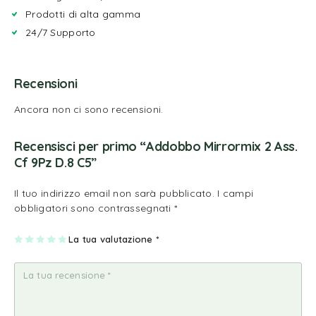
Prodotti di alta gamma
24/7 Supporto
Recensioni
Ancora non ci sono recensioni.
Recensisci per primo “Addobbo Mirrormix 2 Ass.
Cf 9Pz D.8 C5”
Il tuo indirizzo email non sarà pubblicato.
I campi
obbligatori sono contrassegnati
*
1
2
3
4
La tua valutazione
5
*
st
st
st
st
st
ell
ell
ell
ell
ell
a
e
e
e
e
su
su
su
su
su
5
5
5
5
5