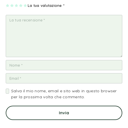
1
2
3
4
La tua valutazione
5
*
st
st
st
st
st
ell
ell
ell
ell
ell
a
e
e
e
e
su
su
su
su
su
5
5
5
5
5
Salva il mio nome, email e sito web in questo browser
per la prossima volta che commento.