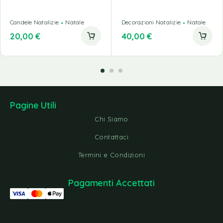
Candele Natalizie
Natale
Decorazioni Natalizie
Natale
20,00
€
40,00
€
Pagine Utili
Chi Siamo
Contattaci
Termini e Condizioni
Pagamenti Accettati