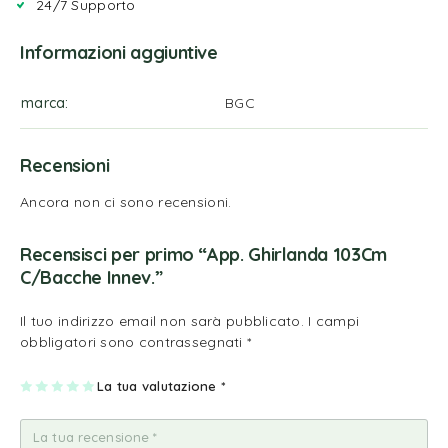
24/7 Supporto
Informazioni aggiuntive
marca
BGC
Recensioni
Ancora non ci sono recensioni.
Recensisci per primo “App. Ghirlanda 103Cm
C/Bacche Innev.”
Il tuo indirizzo email non sarà pubblicato.
I campi
obbligatori sono contrassegnati
*
1
2
3
4
La tua valutazione
5
*
st
st
st
st
st
ell
ell
ell
ell
ell
a
e
e
e
e
su
su
su
su
su
5
5
5
5
5