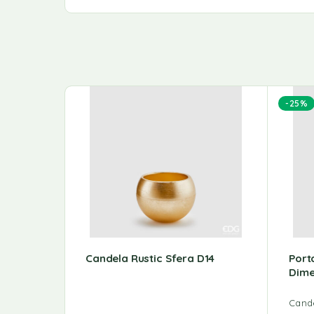
-25%
Candela Rustic Sfera D14
Port
Dime
Cande