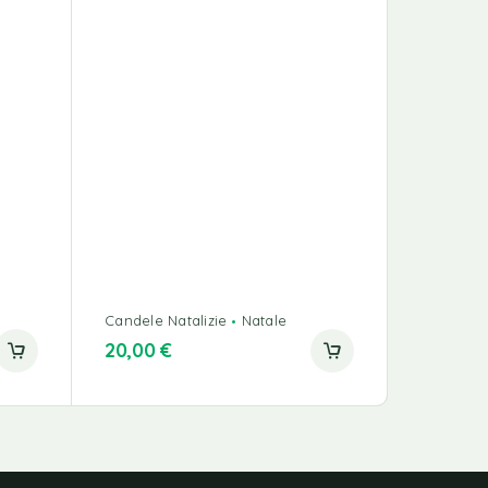
Candele Natalizie
Natale
Candele N
20,00
€
22,00
€