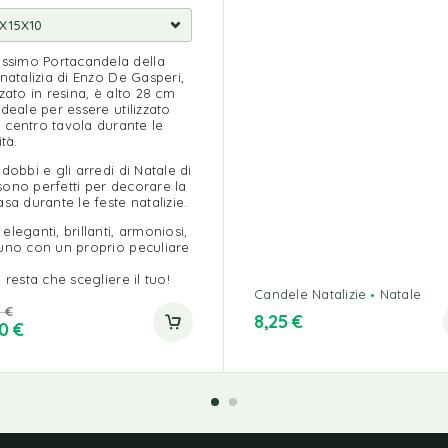
issimo Portacandela della
 natalizia di Enzo De Gasperi,
zzato in resina, è alto 28 cm
ideale per essere utilizzato
centro tavola durante le
ità.
ddobbi e gli arredi di Natale di
ono perfetti per decorare la
asa durante le feste natalizie.
eleganti, brillanti, armoniosi,
uno con un proprio peculiare
i resta che scegliere il tuo!
Candele Natalizie
Natale
0
€
8,25
€
90
€