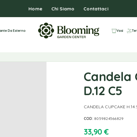
Home
Chi Siamo
Contattaci
iante Da Esterno
Vasi
Ter
Candela 
D.12 C5
CANDELA CUPCAKE H.14.5
COD:
8059824566829
33,90
€