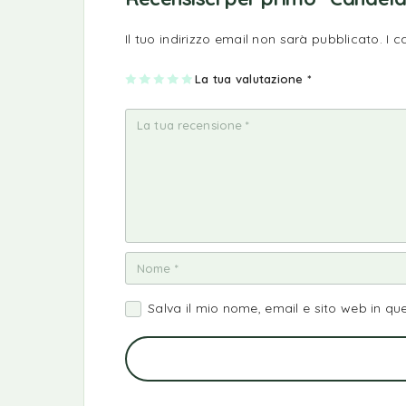
Il tuo indirizzo email non sarà pubblicato.
I 
1
2
3
4
La tua valutazione
5
*
st
st
st
st
st
ell
ell
ell
ell
ell
a
e
e
e
e
su
su
su
su
su
5
5
5
5
5
Salva il mio nome, email e sito web in q