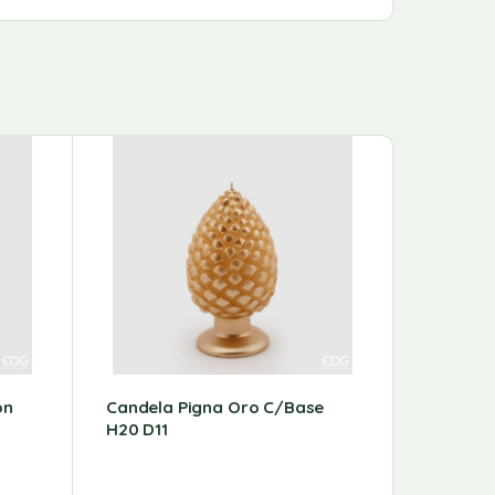
on
Candela Pigna Oro C/base
Candela
H20 D11