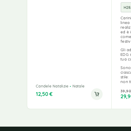
Carin
linea
reali
ed è 
come 
festiv
Gli a
EDG s
tua c
Sono 
ciasc
stile:
non t
Candele Natalizie
Natale
39,9
12,50
€
29,