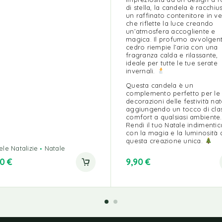
di stella, la candela è racchiu
un raffinato contenitore in ve
che riflette la luce creando
un’atmosfera accogliente e
magica. Il profumo avvolgent
cedro riempie l’aria con una
fragranza calda e rilassante,
ideale per tutte le tue serate
invernali.
Questa candela è un
complemento perfetto per le
decorazioni delle festività nata
aggiungendo un tocco di cla
comfort a qualsiasi ambiente.
Rendi il tuo Natale indimentic
con la magia e la luminosità 
questa creazione unica.
le Natalizie
Natale
00
€
9,90
€