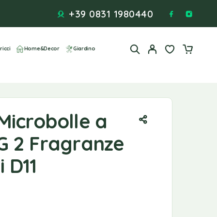
+39 0831 1980440
ricci
Home&Decor
Giardino
Microbolle a
G 2 Fragranze
i D11