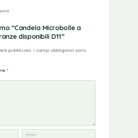
ioni.
imo “Candela Microbolle a
anze disponibili D11”
sarà pubblicato.
I campi obbligatori sono
ione
*