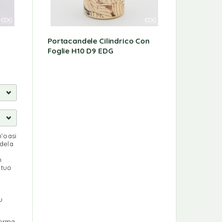
Portacandele Cilindrico Con
Candela
Foglie H10 D9 EDG
EDG
n’oasi
ndela
n
 tuo
u
forma