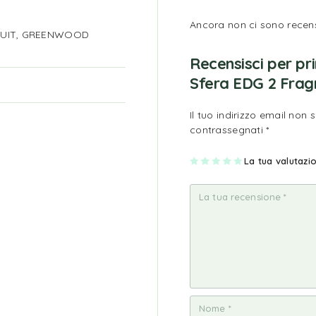
Ancora non ci sono recens
RUIT, GREENWOOD
Recensisci per pr
Sfera EDG 2 Fragr
Il tuo indirizzo email non 
contrassegnati
*
1
2
3
4
La tua valutaz
5
st
st
st
st
st
ell
ell
ell
ell
ell
a
e
e
e
e
su
su
su
su
su
5
5
5
5
5