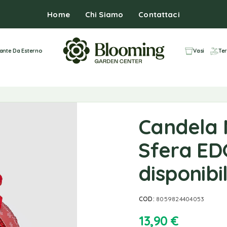
Home
Chi Siamo
Contattaci
iante Da Esterno
Vasi
Ter
Candela 
Sfera ED
disponibil
COD:
8059824404053
13,90
€