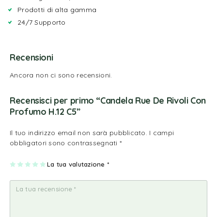
Prodotti di alta gamma
24/7 Supporto
Recensioni
Ancora non ci sono recensioni.
Recensisci per primo “Candela Rue De Rivoli Con
Profumo H.12 C5”
Il tuo indirizzo email non sarà pubblicato.
I campi
obbligatori sono contrassegnati
*
1
2
3
4
La tua valutazione
5
*
st
st
st
st
st
ell
ell
ell
ell
ell
a
e
e
e
e
su
su
su
su
su
5
5
5
5
5