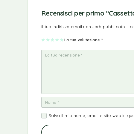
Recensisci per primo “Cassetta
Il tuo indirizzo email non sarà pubblicato.
I 
1
2
3
4
La tua valutazione
5
*
st
st
st
st
st
ell
ell
ell
ell
ell
a
e
e
e
e
su
su
su
su
su
5
5
5
5
5
Salva il mio nome, email e sito web in q