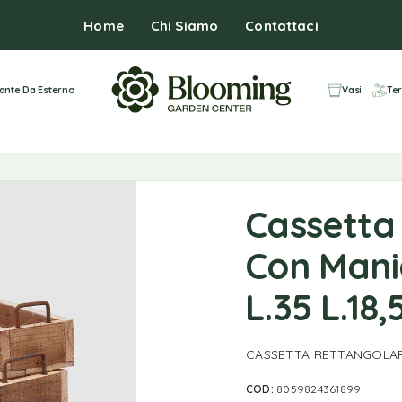
Home
Chi Siamo
Contattaci
iante Da Esterno
Vasi
Ter
Cassetta
Con Manic
L.35 L.18,
CASSETTA RETTANGOLARE 
COD:
8059824361899