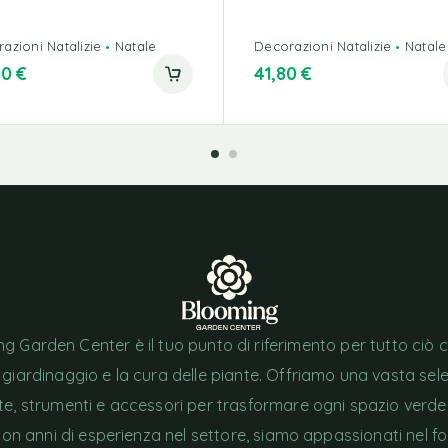
azioni Natalizie
Natale
Decorazioni Natalizie
Natale
00
€
41,80
€
g Garden Center è il tuo punto di riferimento per tutto ciò 
l giardinaggio e la cura delle piante. Offriamo una vasta sel
nte, strumenti e accessori per trasformare ogni spazio verde
Con anni di esperienza nel settore, siamo appassionati nel fo