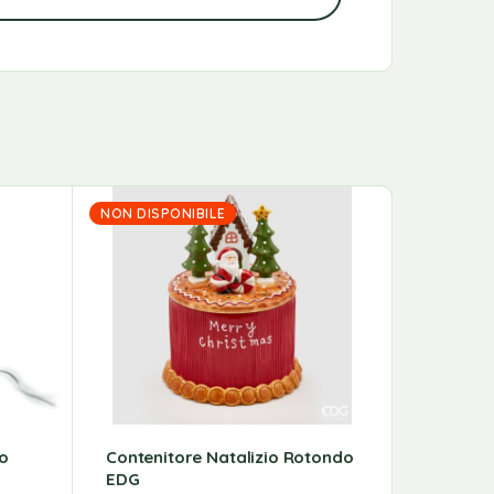
NON DISPONIBILE
o
Contenitore Natalizio Rotondo
Vaso An
EDG
H22 D12