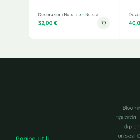
Decorazioni Natalizie
Natale
Decor
32,00
€
40,
Bloomin
riguarda i
di pia
un’oasi. 
Pagine Utili