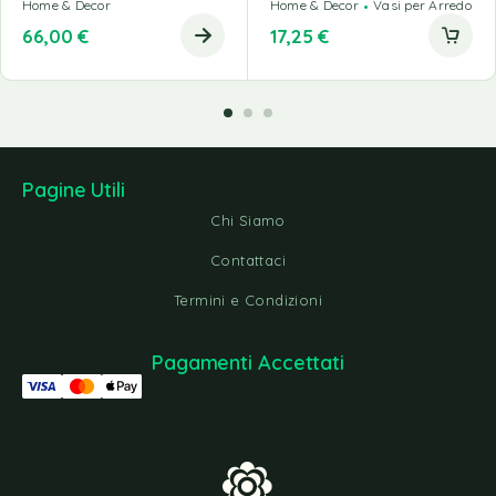
Home & Decor
Home & Decor
Vasi per Arredo
66,00
€
17,25
€
Pagine Utili
Chi Siamo
Contattaci
Termini e Condizioni
Pagamenti Accettati