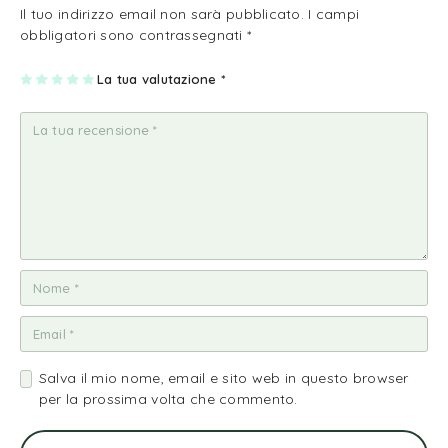
Il tuo indirizzo email non sarà pubblicato.
I campi
obbligatori sono contrassegnati
*
1
2
3
4
La tua valutazione
5
*
st
st
st
st
st
ell
ell
ell
ell
ell
a
e
e
e
e
su
su
su
su
su
5
5
5
5
5
Salva il mio nome, email e sito web in questo browser
per la prossima volta che commento.