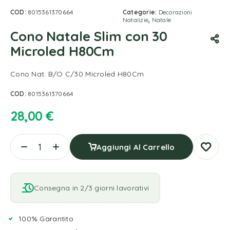
COD:
8015361370664
Categorie:
Decorazioni
Natalizie
,
Natale
Cono Natale Slim con 30
Microled H80Cm
Cono Nat. B/O C/30 Microled H80Cm
COD:
8015361370664
28,00
€
Aggiungi Al Carrello
Consegna in 2/3 giorni lavorativi
100% Garantito