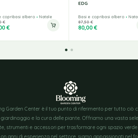
EDG
e copribasi albero
Natale
Basi e copribasi albero
Nata
50
€
87,50
€
,00
€
80,00
€
g Garden Center è il tuo punto di riferimento per tutto ciò 
l giardinaggio e la cura delle piante. Offriamo una vasta sel
nte, strumenti e accessori per trasformare ogni spazio verde
Con anni di esperienza nel settore, siamo appassionati nel fo