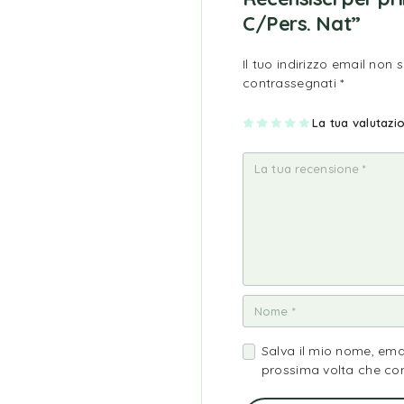
C/Pers. Nat”
Il tuo indirizzo email non 
contrassegnati
*
1
2
3
4
La tua valutaz
5
st
st
st
st
st
ell
ell
ell
ell
ell
a
e
e
e
e
su
su
su
su
su
5
5
5
5
5
Salva il mio nome, ema
prossima volta che c