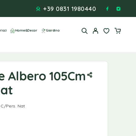
+39 0831 1980440
ricci
Home&Decor
Giardino
e Albero 105Cm
Nat
C/Pers. Nat