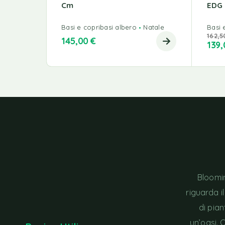
Cm
EDG
Basi e copribasi albero
Natale
Basi 
162,
145,00
€
139
Bloomin
riguarda i
di pia
un’oasi. 