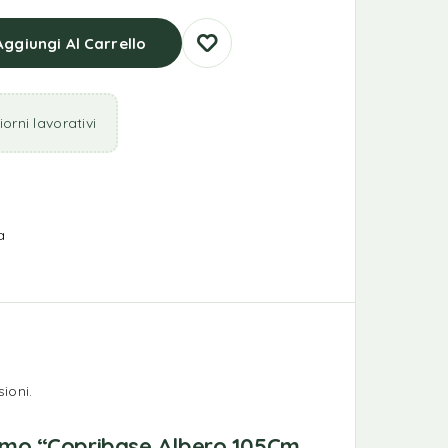
Aggiungi Al Carrello
orni lavorativi
a
ioni.
rimo “Copribase Albero 105Cm