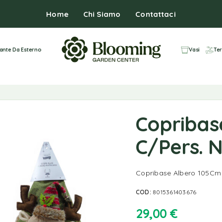
Home
Chi Siamo
Contattaci
iante Da Esterno
Vasi
Ter
Copribas
C/Pers. 
Copribase Albero 105Cm 
COD:
8015361403676
29,00
€