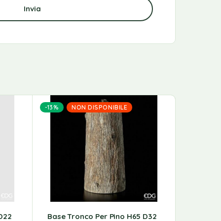
-13%
NON DISPONIBILE
D22
Base Tronco Per Pino H65 D32
Copribas