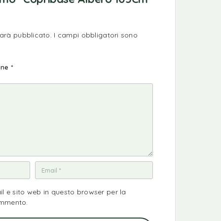
sarà pubblicato.
I campi obbligatori sono
ione
*
il e sito web in questo browser per la
ommento.