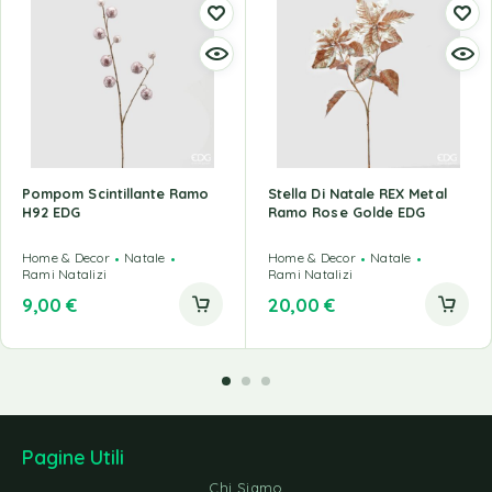
Pompom Scintillante Ramo
Stella Di Natale REX Metal
H92 EDG
Ramo Rose Golde EDG
Home & Decor
Natale
Home & Decor
Natale
Rami Natalizi
Rami Natalizi
9,00
€
20,00
€
Pagine Utili
Chi Siamo