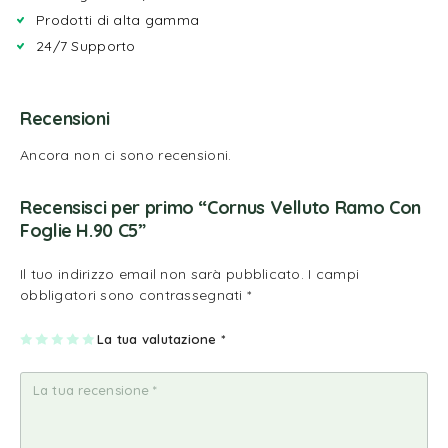
Prodotti di alta gamma
24/7 Supporto
Recensioni
Ancora non ci sono recensioni.
Recensisci per primo “Cornus Velluto Ramo Con
Foglie H.90 C5”
Il tuo indirizzo email non sarà pubblicato.
I campi
obbligatori sono contrassegnati
*
1
2
3
4
La tua valutazione
5
*
st
st
st
st
st
ell
ell
ell
ell
ell
a
e
e
e
e
su
su
su
su
su
5
5
5
5
5