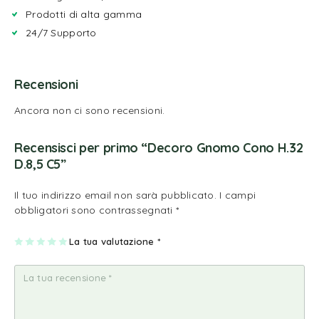
Prodotti di alta gamma
24/7 Supporto
Recensioni
Ancora non ci sono recensioni.
Recensisci per primo “Decoro Gnomo Cono H.32
D.8,5 C5”
Il tuo indirizzo email non sarà pubblicato.
I campi
obbligatori sono contrassegnati
*
1
2
3
4
La tua valutazione
5
*
st
st
st
st
st
ell
ell
ell
ell
ell
a
e
e
e
e
su
su
su
su
su
5
5
5
5
5