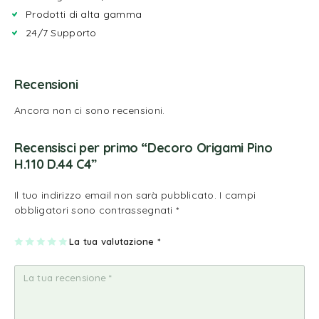
Prodotti di alta gamma
24/7 Supporto
Recensioni
Ancora non ci sono recensioni.
Recensisci per primo “Decoro Origami Pino
H.110 D.44 C4”
Il tuo indirizzo email non sarà pubblicato.
I campi
obbligatori sono contrassegnati
*
1
2
3
4
La tua valutazione
5
*
st
st
st
st
st
ell
ell
ell
ell
ell
a
e
e
e
e
su
su
su
su
su
5
5
5
5
5