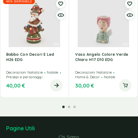
NON DISPONIBILE
Babbo Con Decori E Led
Vaso Angelo Colore Verde
H26 EDG
Chiaro H17 D10 EDG
Decorazioni Natalizie
Natale
Decorazioni Natalizie
Presepi e personaggi
Home & Decor
Natale
40,00
€
30,00
€
Pagine Utili
Chi Siamo