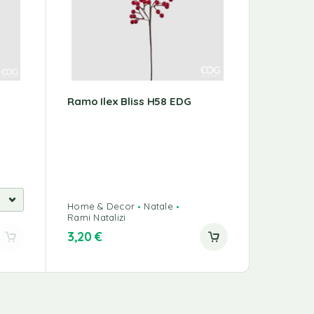
Ramo Ilex Bliss H58 EDG
Fico Co
Home & Decor
Natale
Home & 
Rami Natalizi
Rami Nata
3,20
€
8,00
€