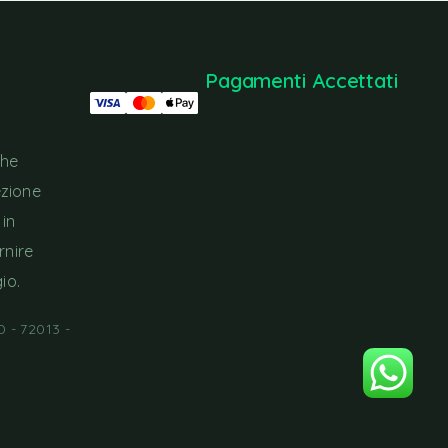
Pagamenti Accettati
che
ezione
 in
rnire
io.
 - 72013 -