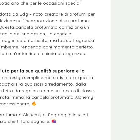
uotidiano che per le occasioni speciali.
otta da Edg – noto creatore di profumi per
fezione nell’incorporazione di un profumo
. Questa candela profumata confeziona un
ttaglio del suo design. La candela
 magnifico ornamento, ma la sua fragranza
l’ambiente, rendendo ogni momento perfetto.
a è un’autentica alchimia di eleganza e
iuto per la sua qualità superiore e lo
 un design semplice ma sofisticato, questa
attarsi a qualsiasi arredamento, dalla
erfetta da regalare come un tocco di classe
serata intima, la candela profumata Alchemy
impressionare.
profumata Alchemy di Edg oggi e lasciati
za che ti farà sognare.