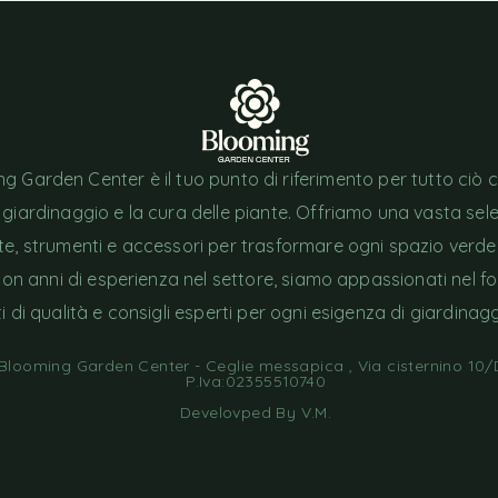
g Garden Center è il tuo punto di riferimento per tutto ciò 
l giardinaggio e la cura delle piante. Offriamo una vasta sel
nte, strumenti e accessori per trasformare ogni spazio verde
Con anni di esperienza nel settore, siamo appassionati nel fo
i di qualità e consigli esperti per ogni esigenza di giardinagg
looming Garden Center - Ceglie messapica , Via cisternino 10/D
P.Iva:02355510740
Develovped By
V.M
.