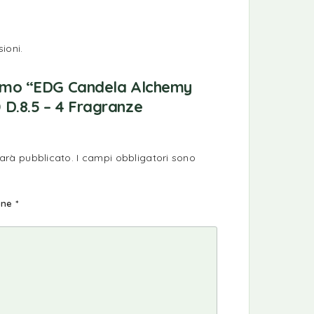
ioni.
rimo “EDG Candela Alchemy
 D.8.5 – 4 Fragranze
sarà pubblicato.
I campi obbligatori sono
ione
*