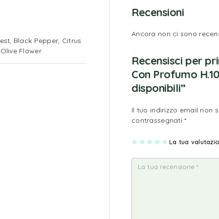
Recensioni
Ancora non ci sono recens
est, Black Pepper, Citrus
Olive Flower
Recensisci per p
Con Profumo H.10
disponibili”
Il tuo indirizzo email non 
contrassegnati
*
1
2
3
4
La tua valutaz
5
st
st
st
st
st
ell
ell
ell
ell
ell
a
e
e
e
e
su
su
su
su
su
5
5
5
5
5