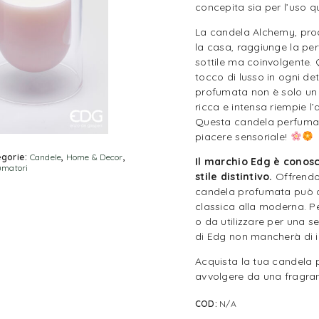
concepita sia per l’uso q
La candela Alchemy, prod
la casa, raggiunge la per
sottile ma coinvolgente
tocco di lusso in ogni de
profumata non è solo un
ricca e intensa riempie 
Questa candela perfumat
piacere sensoriale!
gorie:
Candele
,
Home & Decor
,
Il marchio Edg è conosc
umatori
stile distintivo.
Offrendo
candela profumata può ad
classica alla moderna. P
o da utilizzare per una 
di Edg non mancherà di 
Acquista la tua candela 
avvolgere da una fragran
COD:
N/A