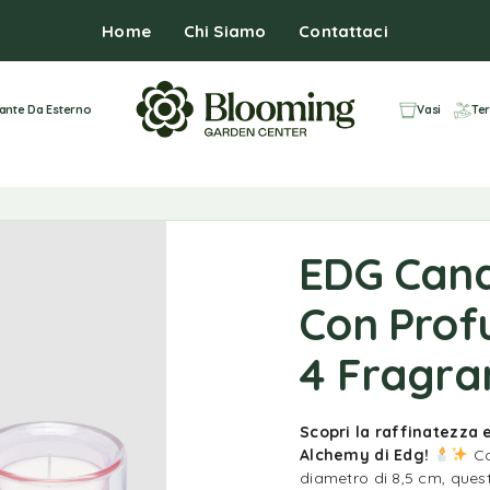
Home
Chi Siamo
Contattaci
iante Da Esterno
Vasi
Ter
EDG Can
Con Profu
4 Fragran
Scopri la raffinatezza
Alchemy di Edg!
Co
diametro di 8,5 cm, que