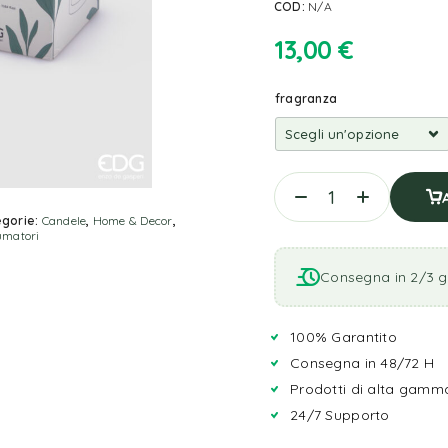
COD:
N/A
13,00
€
fragranza
gorie:
Candele
,
Home & Decor
,
umatori
Consegna in 2/3 gi
100% Garantito
Consegna in 48/72 H
Prodotti di alta gamm
24/7 Supporto