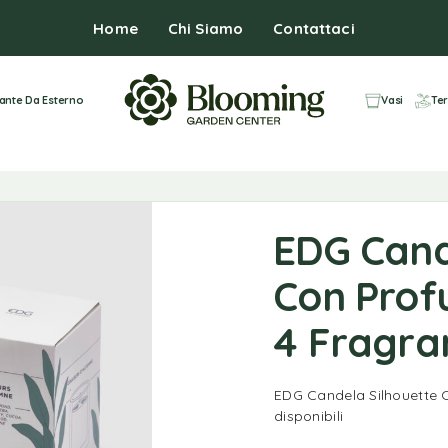
Home
Chi Siamo
Contattaci
iante Da Esterno
Vasi
Ter
EDG Cand
Con Profu
4 Fragran
EDG Candela Silhouette C
disponibili