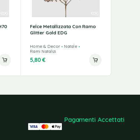
 H70
Felce Metallizzata Con Ramo
Vaso Co
Glitter Gold EDG
Nocciol
Home & Decor
Natale
Rami Natalizi
Home & 
5,80
€
35,00
€
Pagamenti Accettati