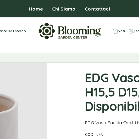
Home
Chi Siamo
Contattaci
iante Da Esterno
Vasi
Ter
EDG Vaso
H15,5 D15
Disponibil
EDG Vaso Faccia Occhi H1
COD:
N/A