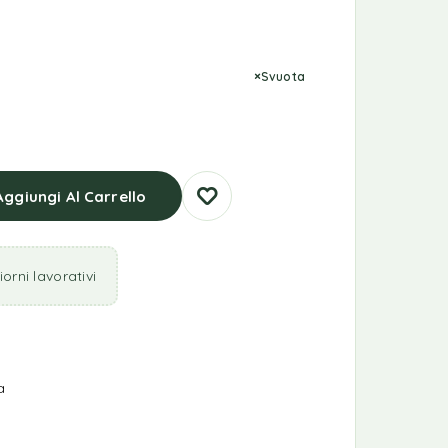
Svuota
Aggiungi Al Carrello
orni lavorativi
a