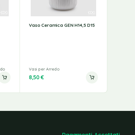
Vaso Ceramica GEN H14,5 D15
EDG Vas
H25 D12,
Home & 
edo
Vasi per Arredo
8,50
€
24,50
€
Pagamenti Accettati