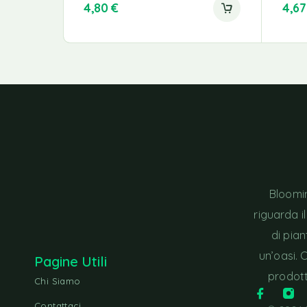
4,80
€
4,6
Bloomin
riguarda i
di pia
un’oasi. 
Pagine Utili
prodott
Chi Siamo
Contattaci