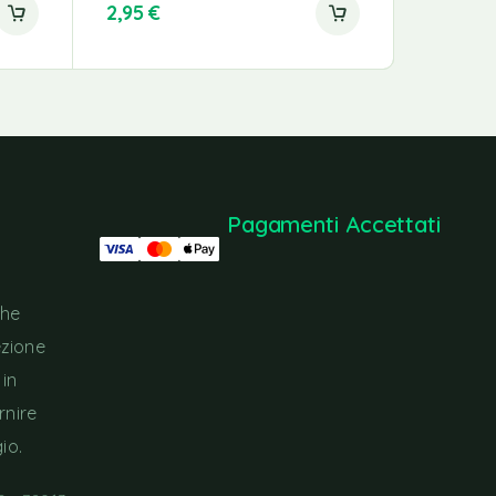
2,95
€
44,00
Pagamenti Accettati
che
ezione
 in
rnire
io.