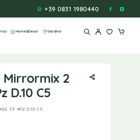
+39 0831 1980440
ricci
Home&Decor
Giardino
Mirrormix 2
Pz D.10 C5
SS. CF 4PZ D.10 C5