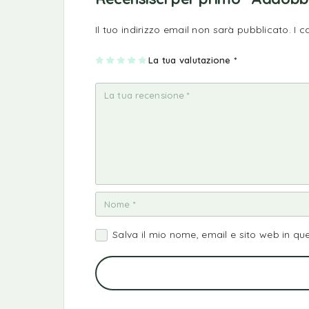
Il tuo indirizzo email non sarà pubblicato.
I 
1
2
3
4
La tua valutazione
5
*
st
st
st
st
st
ell
ell
ell
ell
ell
a
e
e
e
e
su
su
su
su
su
5
5
5
5
5
Salva il mio nome, email e sito web in q