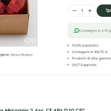
Consegna in 2/3 gi
100% Garantito
Consegna in 48/72 H
goria:
Sfere e Pendenti
Prodotti di alta gamm
24/7 Supporto
 Mirrormix 2 Ass. Cf 4Pz D.10 C5”