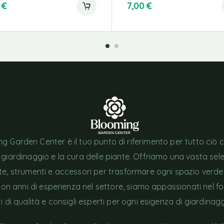
7
€
7,00
€
g Garden Center è il tuo punto di riferimento per tutto ciò 
l giardinaggio e la cura delle piante. Offriamo una vasta sel
nte, strumenti e accessori per trasformare ogni spazio verde
Con anni di esperienza nel settore, siamo appassionati nel fo
i di qualità e consigli esperti per ogni esigenza di giardinagg