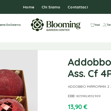
Home
Chi Siamo
Contattaci
iante Da Esterno
Vasi
Ter
Addobbo 
Ass. Cf 4
ADDOBBO MIRRORMIX 2 A
COD:
8059824532909
13,90
€