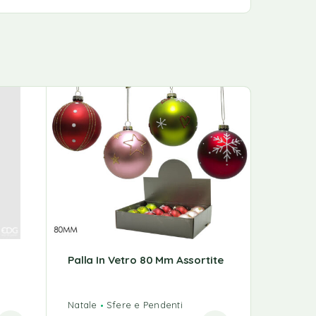
Palla In Vetro 80 Mm Assortite
Box Da 
Verde
Natale
Sfere e Pendenti
Natale
S