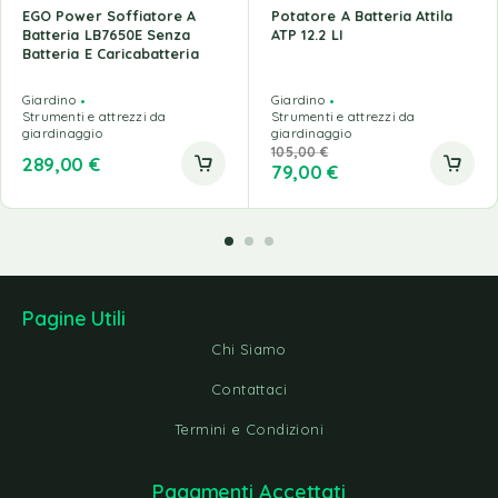
EGO Power Soffiatore A
Potatore A Batteria Attila
Batteria LB7650E Senza
ATP 12.2 LI
Batteria E Caricabatteria
Giardino
Giardino
Strumenti e attrezzi da
Strumenti e attrezzi da
giardinaggio
giardinaggio
105,00
€
289,00
€
79,00
€
Pagine Utili
Chi Siamo
Contattaci
Termini e Condizioni
Pagamenti Accettati