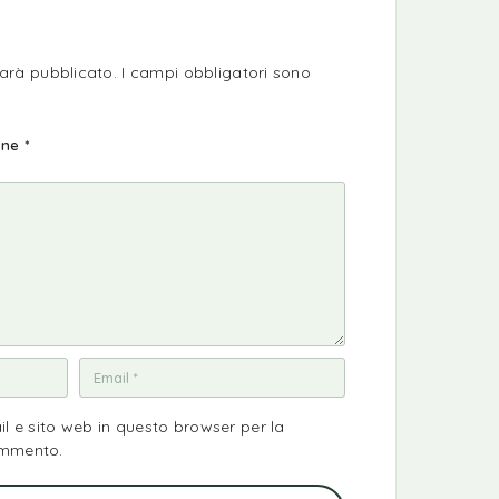
sarà pubblicato.
I campi obbligatori sono
ione
*
il e sito web in questo browser per la
ommento.