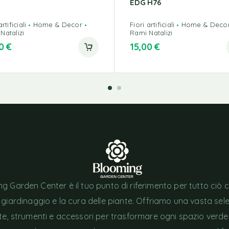
EDG H76
rtificiali
Home & Decor
Fiori artificiali
Home & Deco
Natalizi
Rami Natalizi
00
€
15,00
€
g Garden Center è il tuo punto di riferimento per tutto ciò 
l giardinaggio e la cura delle piante. Offriamo una vasta sel
nte, strumenti e accessori per trasformare ogni spazio verde