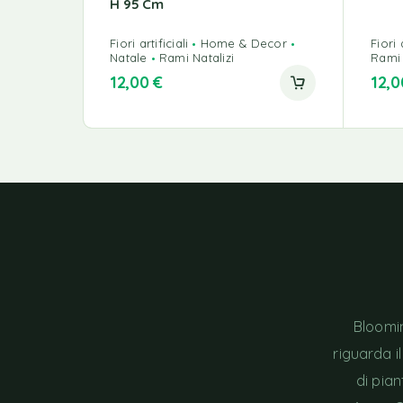
H 95 Cm
Fiori artificiali
Home & Decor
Fiori a
Natale
Rami Natalizi
Rami 
12,00
€
12,
Bloomin
riguarda i
di pia