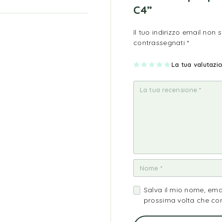
C4”
Il tuo indirizzo email non 
contrassegnati
*
1
2
3
4
La tua valutaz
5
st
st
st
st
st
ell
ell
ell
ell
ell
a
e
e
e
e
su
su
su
su
su
5
5
5
5
5
Salva il mio nome, ema
prossima volta che c