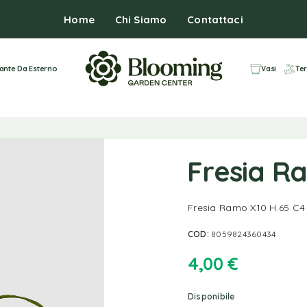
Home
Chi Siamo
Contattaci
iante Da Esterno
Vasi
Ter
Fresia R
Fresia Ramo X10 H.65 C4
COD:
8059824360434
4,00
€
Disponibile