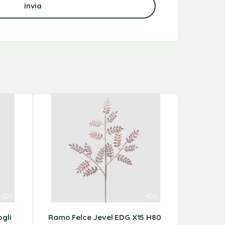
gli
Ramo Felce Jevel EDG X15 H80
Ramo Di