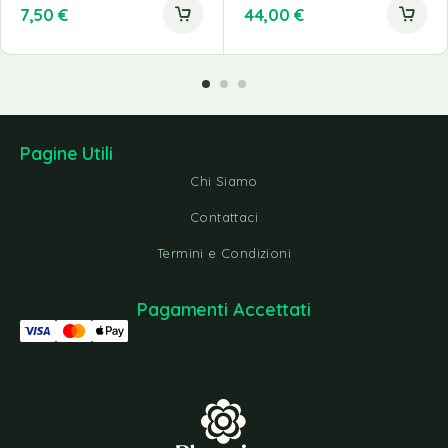
7,50
€
44,00
€
Pagine Utili
Chi Siamo
Contattaci
Termini e Condizioni
Pagamenti Accettati