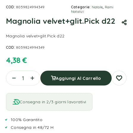
COD:
8059824994349
Categorie:
Natale
,
Rami
Natalizi
Magnolia velvet+glit.Pick d22
Magnolia velvet+glit.Pick d22
COD:
8059824994349
4,38
€
Aggiungi Al Carrello
Consegna in 2/3 giorni lavorativi
100% Garantito
Consegna in 48/72 H