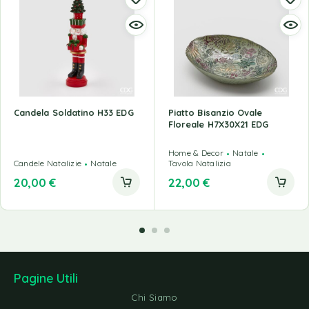
Candela Soldatino H33 EDG
Piatto Bisanzio Ovale
Floreale H7X30X21 EDG
Home & Decor
Natale
Candele Natalizie
Natale
Tavola Natalizia
20,00
€
22,00
€
Pagine Utili
Chi Siamo