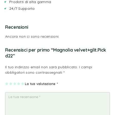
Prodotti di alta gamma
24/7 Supporto
Recensioni
Ancora non ci sono recensioni.
Recensisci per primo “Magnolia velvet+glit.Pick
d22”
Il tuo indirizzo email non sarà pubblicato.
I campi
obbligatori sono contrassegnati
*
1
2
3
4
La tua valutazione
5
*
st
st
st
st
st
ell
ell
ell
ell
ell
a
e
e
e
e
su
su
su
su
su
5
5
5
5
5