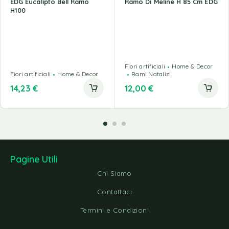
EDG Eucalipto Bell Ramo
Ramo Di Meline H 85 Cm EDG
H100
Fiori artificiali
Home & Decor
Fiori artificiali
Home & Decor
Rami Natalizi
14,23
€
12,00
€
Pagine Utili
Chi Siamo
Contattaci
Termini e Condizioni