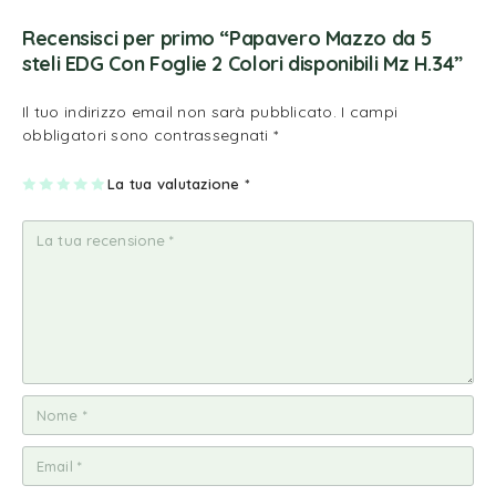
Recensisci per primo “Papavero Mazzo da 5
steli EDG Con Foglie 2 Colori disponibili Mz H.34”
Il tuo indirizzo email non sarà pubblicato.
I campi
obbligatori sono contrassegnati
*
1
2
3
4
La tua valutazione
5
*
st
st
st
st
st
ell
ell
ell
ell
ell
a
e
e
e
e
su
su
su
su
su
5
5
5
5
5