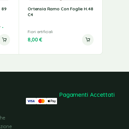
 89
Ortensia Ramo Con Foglie H.48
Ramo Di
C4
Cm
r
Fiori artifi
Fiori artificiali
Rami Nata
8,00
€
45,00
€
Pagamenti Accettati
che
ezione