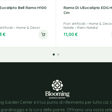
Eucalipto Bell Ramo H100
Ramo Di UEucalipto EDG H
Cm
Fiori artificiali
Home & Deco
rtificiali
Home & Decor
Natale
Rami Natalizi
23
€
11,00
€
g Garden Center è il tuo punto di riferimento per tutto ciò 
l giardinaggio e la cura delle piante. Offriamo una vasta sel