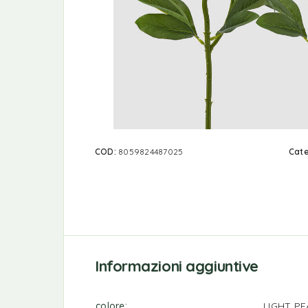
COD:
8059824487025
Cate
Informazioni aggiuntive
colore
LIGHT P