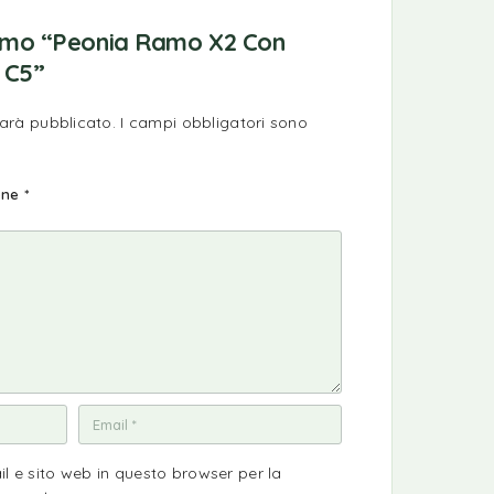
rimo “Peonia Ramo X2 Con
5 C5”
sarà pubblicato.
I campi obbligatori sono
ione
*
il e sito web in questo browser per la