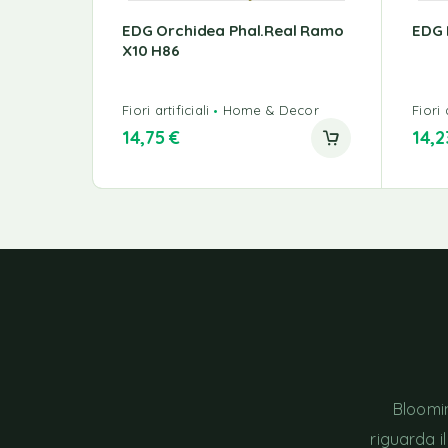
EDG Orchidea Phal.Real Ramo
EDG 
X10 H86
Fiori artificiali
Home & Decor
Fiori a
14,75
€
14,
Bloomin
riguarda i