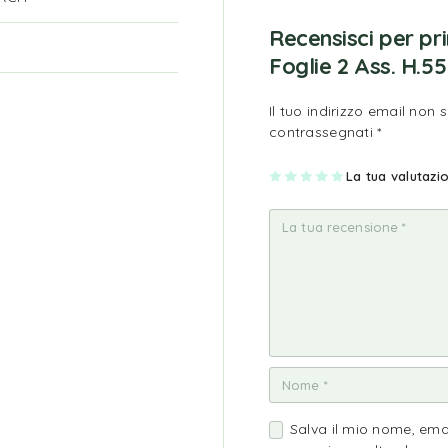
Recensisci per p
Foglie 2 Ass. H.5
Il tuo indirizzo email non 
contrassegnati
*
1
2
3
4
La tua valutaz
5
st
st
st
st
st
ell
ell
ell
ell
ell
a
e
e
e
e
su
su
su
su
su
5
5
5
5
5
Salva il mio nome, ema