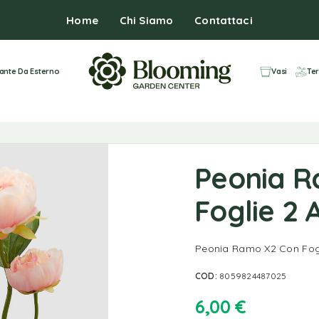
Home
Chi Siamo
Contattaci
iante Da Esterno
Vasi
Ter
Peonia R
Foglie 2 
Peonia Ramo X2 Con Fogl
COD:
8059824487025
6,00
€