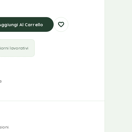
Aggiungi Al Carrello
orni lavorativi
a
ioni.