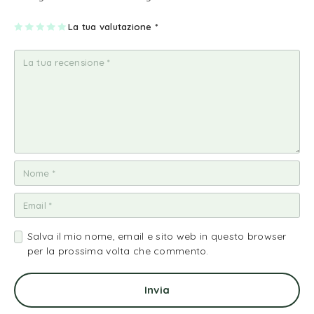
1
2
3
4
La tua valutazione
5
*
st
st
st
st
st
ell
ell
ell
ell
ell
a
e
e
e
e
su
su
su
su
su
5
5
5
5
5
Salva il mio nome, email e sito web in questo browser
per la prossima volta che commento.