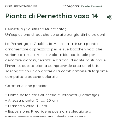
COD:
8056216070148
Categoria:
Piante Perenni
Pianta di Pernetthia vaso 14
Pernettya (Gaultheria Mucronata)
Un’esplosione di bacche colorate per giardini e balconi.
La Pernettya, o Gaultheria Mucronata, è una pianta
ornamentale apprezzata per le sue bacche vivaci che
variano dal rosa, rosso, viola al bianco. Ideale per
decorare giardini, terrazzi e balconi durante l’autunno e
l’inverno, questa pianta sempreverde crea un effetto
scenografico unico grazie alla combinazione di fogliame
compatto e bacche colorate.
Caratteristiche principali:
• Nome botanico: Gaultheria Mucronata (Pernettya)
• Altezza pianta: Circa 20 cm
• Diametro vaso: 12 cm
• Esposizione: Predilige esposizioni soleggiate o
parzialmente ombreggiate, ideale per esterni.