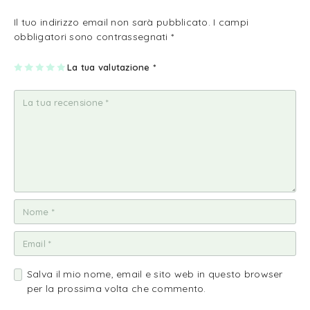
Il tuo indirizzo email non sarà pubblicato.
I campi
obbligatori sono contrassegnati
*
1
2
3
4
La tua valutazione
5
*
st
st
st
st
st
ell
ell
ell
ell
ell
a
e
e
e
e
su
su
su
su
su
5
5
5
5
5
Salva il mio nome, email e sito web in questo browser
per la prossima volta che commento.