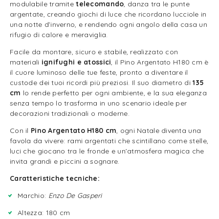
modulabile tramite
telecomando
, danza tra le punte
argentate, creando giochi di luce che ricordano lucciole in
una notte d’inverno, e rendendo ogni angolo della casa un
rifugio di calore e meraviglia.
Facile da montare, sicuro e stabile, realizzato con
materiali
ignifughi e atossici
, il Pino Argentato H180 cm è
il cuore luminoso delle tue feste, pronto a diventare il
custode dei tuoi ricordi più preziosi. Il suo diametro di
135
cm
lo rende perfetto per ogni ambiente, e la sua eleganza
senza tempo lo trasforma in uno scenario ideale per
decorazioni tradizionali o moderne.
Con il
Pino Argentato H180 cm
, ogni Natale diventa una
favola da vivere: rami argentati che scintillano come stelle,
luci che giocano tra le fronde e un’atmosfera magica che
invita grandi e piccini a sognare.
Caratteristiche tecniche:
Marchio:
Enzo De Gasperi
Altezza: 180 cm