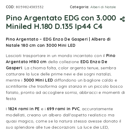
COD:
8059824383532
Categoria:
Alberi di Natale
Pino Argentato EDG con 3.000
Miniled H.180 D.135 Ip44 C4
Pino Argentato – EDG Enzo De Gasperi | Albero di
Natale 180 cm con 3000 Mini LED
Lasciati trasportare in un mondo incantato con il
Pino
Argentato H180 cm
della collezione
EDG Enzo De
Gasperi
. La chioma folta, color argento tenue, sembra
catturare la luce delle prime nevi e dei sogni natalizi,
mentre i
3000 Mini LED
diffondono un bagliore caldo e
scintillante che trasforma ogni stanza in un piccolo bosco
fatato, pronto ad accogliere sorrisi, abbracci e momenti di
festa.
I
1824 rami in PE
e i
699 rami in PVC
, accuratamente
modellati, creano un albero dall’aspetto realistico ma
quasi magico, come se la natura stessa avesse donato il
suo splendore alle tue decorazioni. La luce dei LED,