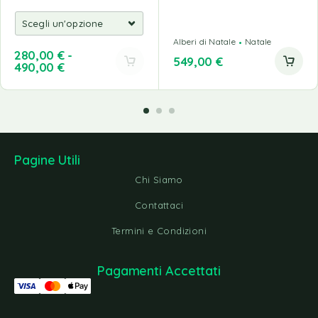
Alberi di Natale
Natale
280,00
€
-
549,00
€
490,00
€
Pagine Utili
Chi Siamo
Contattaci
Termini e Condizioni
Pagamenti Accettati